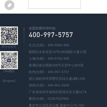
北京(总部)：400-8080-999
官方公众号
朝阳区永安东里16号CBD国际大厦12层
上海(分部)：400-8783-999
黄浦区南京西路338号天安中心603室
24H微信
杭州(分部)：400-997-5757
浙江省杭州市拱墅区滨绿大厦1幢1108
【English】
深圳(分部)：400-861-5599
广东省深圳市福田区西湖天欣大厦417A
重庆(分部)：02367632950
重庆市江北区庆云路 国金中心T5-703