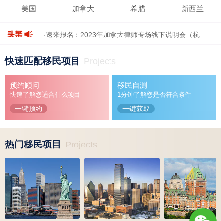
美国
加拿大
希腊
新西兰
·速来报名：2023年加拿大律师专场线下说明会（杭…
·加拿大六大移民板块2023年的移民需求和政策摘要…
快速匹配移民项目
Projects
·国际信用评级机构惠誉发布最新希腊评级，距离“…
·2022年申请数量翻倍，马耳他移民在国人中的受喜…
预约顾问
移民自测
·兆龙新春特别企划：新生代聚落，暖聚夏洛特…
快速了解您适合什么项目
1分钟了解您是否符合条件
一键预约
一键获取
热门移民项目
Projects