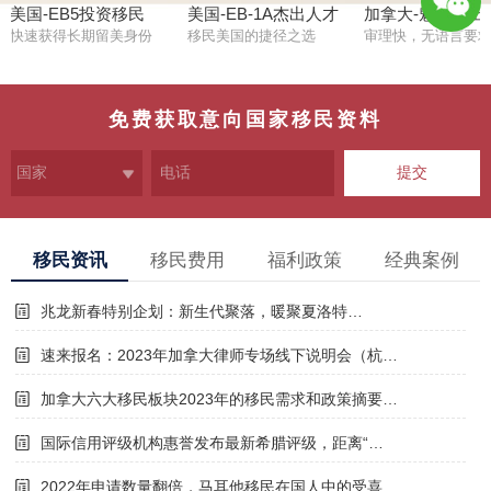
美国-EB5投资移民
美国-EB-1A杰出人才
加拿大-魁省杰出
快速获得长期留美身份
移民美国的捷径之选
审理快，无语言要
1896649
1578
免费获取意向国家移民资料
提交
移民资讯
移民费用
福利政策
经典案例
兆龙新春特别企划：新生代聚落，暖聚夏洛特…
速来报名：2023年加拿大律师专场线下说明会（杭…
加拿大六大移民板块2023年的移民需求和政策摘要…
国际信用评级机构惠誉发布最新希腊评级，距离“…
2022年申请数量翻倍，马耳他移民在国人中的受喜…