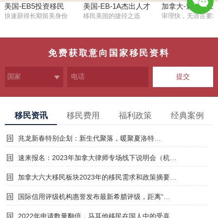
美国-EB5投资移民
美国-EB-1A杰出人才
加拿大-魁省杰出
快速获得长期留美身份
移民美国的捷径之选
审理快，无语言要
1896649
1578
免费获取意向国家移民资料
提交
移民资讯
移民费用
福利政策
经典案例
兆龙新春特别企划：新生代聚落，暖聚夏洛特…
速来报名：2023年加拿大律师专场线下说明会（杭…
加拿大六大移民板块2023年的移民需求和政策摘要…
国际信用评级机构惠誉发布最新希腊评级，距离“…
2022年申请数量翻倍，马耳他移民在国人中的受喜…