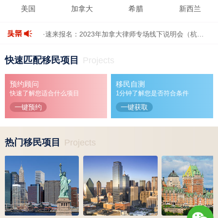
美国
加拿大
希腊
新西兰
·速来报名：2023年加拿大律师专场线下说明会（杭…
·加拿大六大移民板块2023年的移民需求和政策摘要…
快速匹配移民项目
Projects
·国际信用评级机构惠誉发布最新希腊评级，距离“…
·2022年申请数量翻倍，马耳他移民在国人中的受喜…
预约顾问
移民自测
·兆龙新春特别企划：新生代聚落，暖聚夏洛特…
快速了解您适合什么项目
1分钟了解您是否符合条件
一键预约
一键获取
热门移民项目
Projects